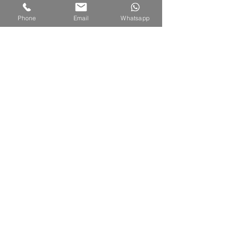
Phone
Email
Whatsapp
Aktuelle Beiträge
Alle ansehen