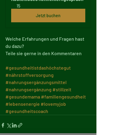
15
Jetzt buchen
Welche Erfahrungen und Fragen hast 
du dazu?
Teile sie gerne in den Kommentaren
#gesundheitistdashöchstegut
#nährstoffversorgung
#nahrungsergänzungsmittel
#nahrungsergänzung
#stillzeit
#gesundemama
#familiengesundheit
#lebensenergie
#lovemyjob
#gesundheitscoach