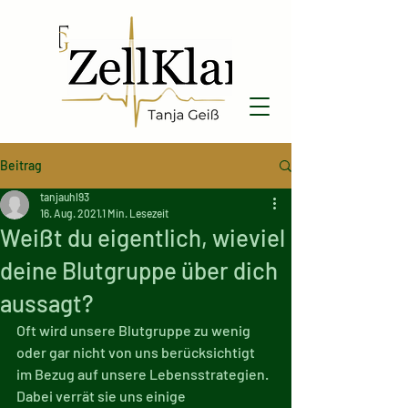
Beitrag
tanjauhl93
16. Aug. 2021
1 Min. Lesezeit
Weißt du eigentlich, wieviel
deine Blutgruppe über dich
aussagt?
Oft wird unsere Blutgruppe zu wenig 
oder gar nicht von uns berücksichtigt 
im Bezug auf unsere Lebensstrategien. 
Dabei verrät sie uns einige 